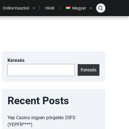
Online Kaszinó
Hírek
Magyar
Deutsch
English
Suomi
Keresés
Keresés
Recent Posts
Yep Casino ingyen pörgetés 20FS
(YEPFR****)