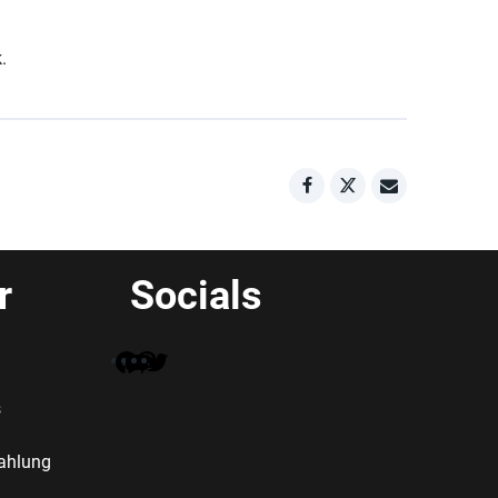
.
r
Socials
Facebook
YouTube
Pinterest
Twitter
s
ahlung