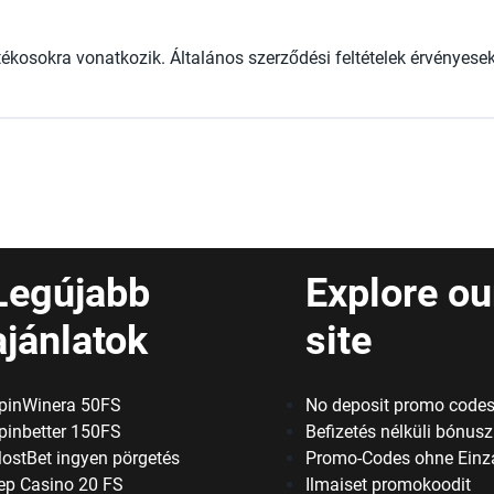
tékosokra vonatkozik. Általános szerződési feltételek érvényesek
Legújabb
Explore ou
ajánlatok
site
pinWinera 50FS
No deposit promo code
pinbetter 150FS
Befizetés nélküli bónusz
ostBet ingyen pörgetés
Promo-Codes ohne Einz
ep Casino 20 FS
Ilmaiset promokoodit