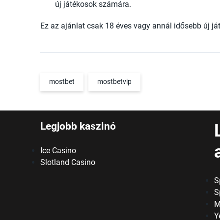
új játékosok számára.
Ez az ajánlat csak 18 éves vagy annál idősebb új já
mostbet
mostbetvip
Legjobb kaszinó
Ice Casino
Slotland Casino
S
S
M
Y