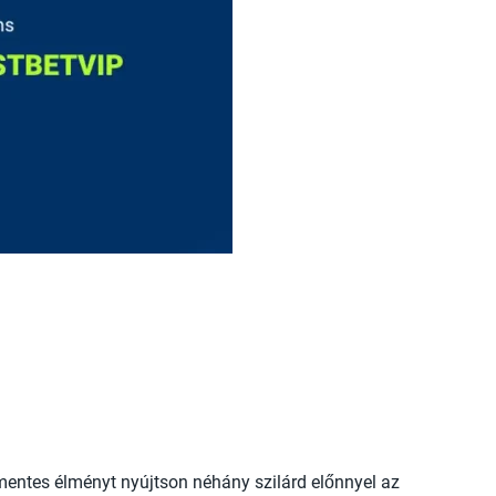
mentes élményt nyújtson néhány szilárd előnnyel az