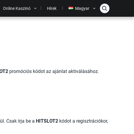
Online Kaszinó
Hírek
Magyar
Deutsch
)
English
Suomi
OT2
promóciós kódot az ajánlat aktiválásához.
l. Csak írja be a
HITSLOT2
kódot a regisztrációkor,