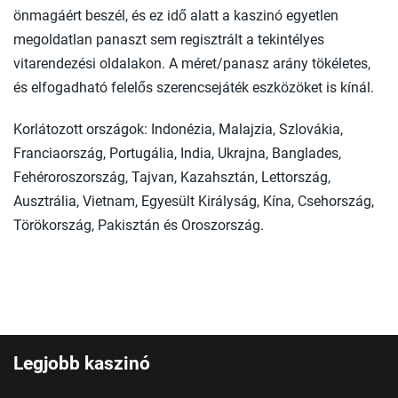
önmagáért beszél, és ez idő alatt a kaszinó egyetlen
megoldatlan panaszt sem regisztrált a tekintélyes
vitarendezési oldalakon. A méret/panasz arány tökéletes,
és elfogadható felelős szerencsejáték eszközöket is kínál.
Korlátozott országok: Indonézia, Malajzia, Szlovákia,
Franciaország, Portugália, India, Ukrajna, Banglades,
Fehéroroszország, Tajvan, Kazahsztán, Lettország,
Ausztrália, Vietnam, Egyesült Királyság, Kína, Csehország,
Törökország, Pakisztán és Oroszország.
Legjobb kaszinó