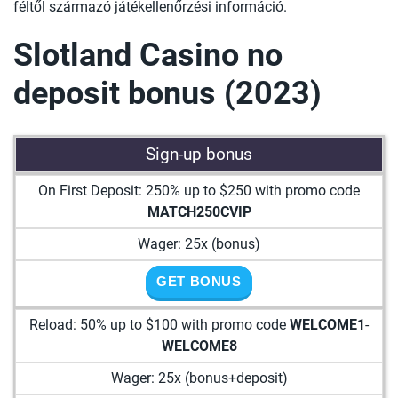
féltől származó játékellenőrzési információ.
Slotland Casino no
deposit bonus (2023)
Sign-up bonus
On First Deposit: 250% up to $250 with promo code
MATCH250CVIP
Wager: 25x (bonus)
GET BONUS
Reload: 50% up to $100 with promo code
WELCOME1
-
WELCOME8
Wager: 25x (bonus+deposit)