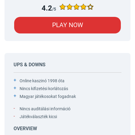
4.2
/5
PLAY NOW
UPS & DOWNS
Online kaszinó 1998 óta
Nincs kifizetési korlátozás
Magyar játékosokat fogadnak
Nincs auditálási információ
Játékválaszték kicsi
OVERVIEW