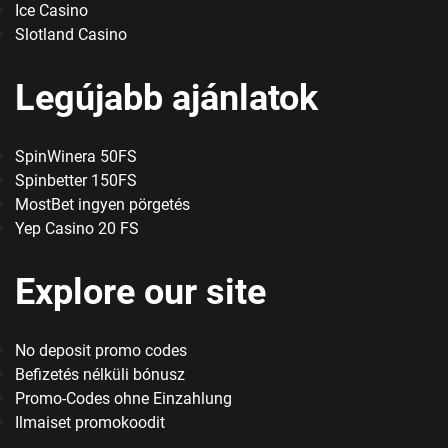
Ice Casino
Slotland Casino
Legújabb ajánlatok
SpinWinera 50FS
Spinbetter 150FS
MostBet ingyen pörgetés
Yep Casino 20 FS
Explore our site
No deposit promo codes
Befizetés nélküli bónusz
Promo-Codes ohne Einzahlung
Ilmaiset promokoodit