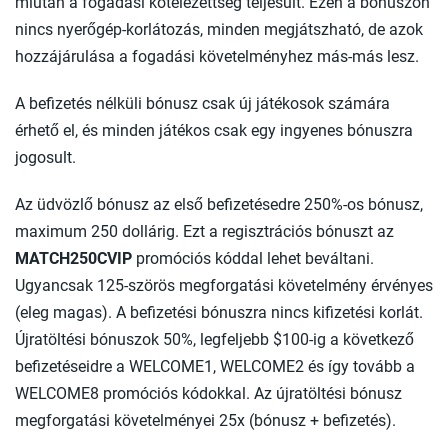
miután a fogadási kötelezettség teljesült. Ezen a bónuszon
nincs nyerőgép-korlátozás, minden megjátszható, de azok
hozzájárulása a fogadási követelményhez más-más lesz.
A befizetés nélküli bónusz csak új játékosok számára
érhető el, és minden játékos csak egy ingyenes bónuszra
jogosult.
Az üdvözlő bónusz az első befizetésedre 250%-os bónusz,
maximum 250 dollárig. Ezt a regisztrációs bónuszt az
MATCH250CVIP
promóciós kóddal lehet beváltani.
Ugyancsak 125-szörös megforgatási követelmény érvényes
(eleg magas). A befizetési bónuszra nincs kifizetési korlát.
Újratöltési bónuszok 50%, legfeljebb $100-ig a következő
befizetéseidre a WELCOME1, WELCOME2 és így tovább a
WELCOME8 promóciós kódokkal. Az újratöltési bónusz
megforgatási követelményei 25x (bónusz + befizetés).