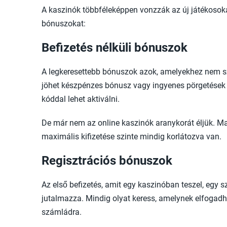
A kaszinók többféleképpen vonzzák az új játékosokat
bónuszokat:
Befizetés nélküli bónuszok
A legkeresettebb bónuszok azok, amelyekhez nem sz
jöhet készpénzes bónusz vagy ingyenes pörgetések 
kóddal lehet aktiválni.
De már nem az online kaszinók aranykorát éljük. Ma
maximális kifizetése szinte mindig korlátozva van.
Regisztrációs bónuszok
Az első befizetés, amit egy kaszinóban teszel, egy
jutalmazza. Mindig olyat keress, amelynek elfogadh
számládra.