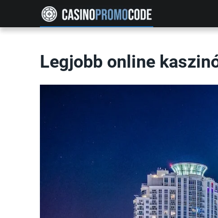
Legjobb online kaszin