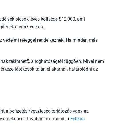
délyek olcsók, éves költsége $12,000, ami
tenek a viták esetén.
z védelmi réteggel rendelkeznek. Ha minden más
ának tekinthető, a joghatóságtól függően. Mivel nem
 érkező játékosok talán el akarnak határolódni az
int a befizetési/veszteségkorlátozás vagy az
se érdekében. További információ a
Felelős