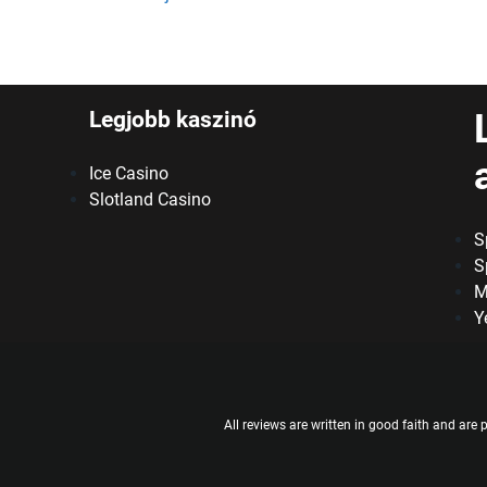
Responsible
gaming
Legjobb kaszinó
Ice Casino
Slotland Casino
S
S
M
Y
All reviews are written in good faith and are