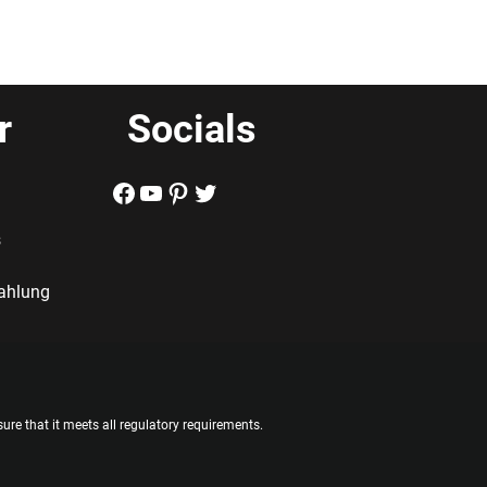
r
Socials
Facebook
YouTube
Pinterest
Twitter
s
ahlung
ure that it meets all regulatory requirements.