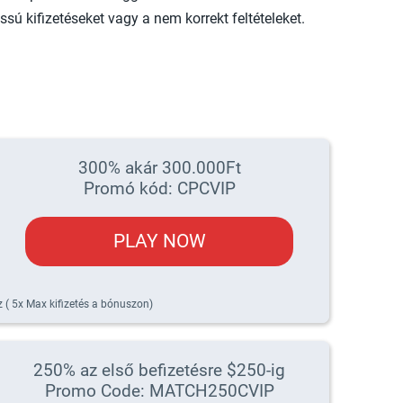
ú kifizetéseket vagy a nem korrekt feltételeket.
300% akár 300.000Ft
Promó kód: CPCVIP
PLAY NOW
z ( 5x Max kifizetés a bónuszon)
250% az első befizetésre $250-ig
Promo Code: MATCH250CVIP