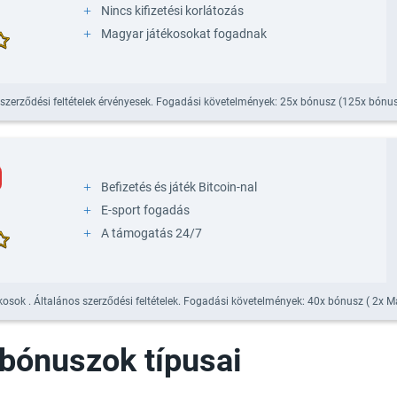
Nincs kifizetési korlátozás
Magyar játékosokat fogadnak
s szerződési feltételek érvényesek. Fogadási követelmények: 25x bónusz (125x bónu
Befizetés és játék Bitcoin-nal
E-sport fogadás
A támogatás 24/7
ékosok . Általános szerződési feltételek. Fogadási követelmények: 40x bónusz ( 2x M
t bónuszok típusai