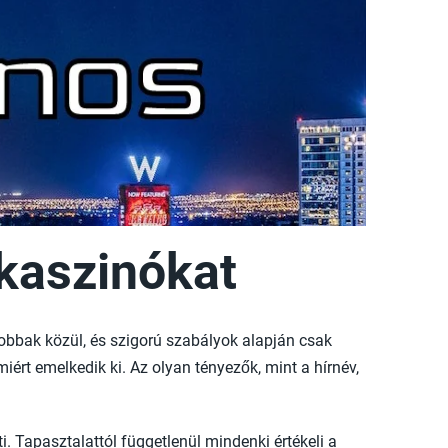
 kaszinókat
jobbak közül, és szigorú szabályok alapján csak
rt emelkedik ki. Az olyan tényezők, mint a hírnév,
i. Tapasztalattól függetlenül mindenki értékeli a