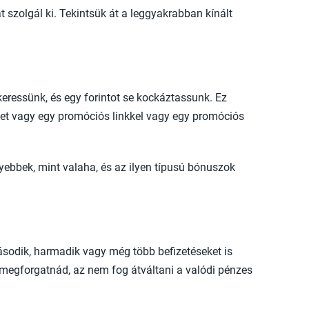
 szolgál ki. Tekintsük át a leggyakrabban kínált
ressünk, és egy forintot se kockáztassunk. Ez
et vagy egy promóciós linkkel vagy egy promóciós
ebbek, mint valaha, és az ilyen típusú bónuszok
ásodik, harmadik vagy még több befizetéseket is
 megforgatnád, az nem fog átváltani a valódi pénzes