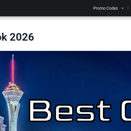
Promo Codes
ók 2026