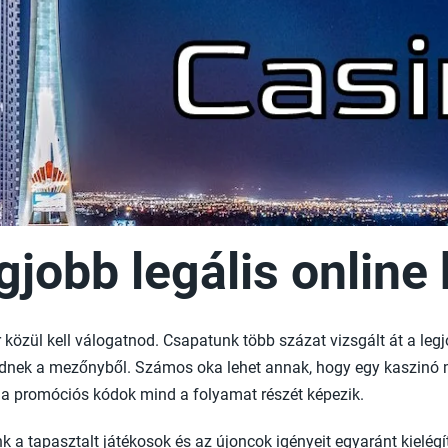
jobb legális online
közül kell válogatnod. Csapatunk több százat vizsgált át a leg
nek a mezőnyből. Számos oka lehet annak, hogy egy kaszinó mié
 a promóciós kódok mind a folyamat részét képezik.
k a tapasztalt játékosok és az újoncok igényeit egyaránt kielégít