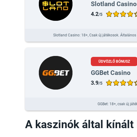
Slotland Casino
4.2
/5
Slotland Casino: 18+, Csak új játékosok. Általáno
ÜDVÖZLŐ BÓNUSZ
GGBet Casino
3.9
/5
GGBet: 18+, csak új ját
A kaszinók által kínál