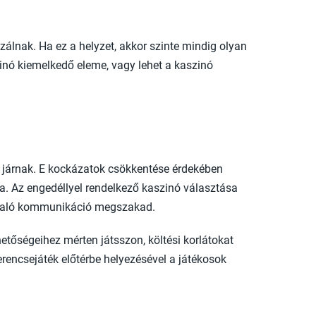
álnak. Ha ez a helyzet, akkor szinte mindig olyan
inó kiemelkedő eleme, vagy lehet a kaszinó
l járnak. E kockázatok csökkentése érdekében
a. Az engedéllyel rendelkező kaszinó választása
l való kommunikáció megszakad.
hetőségeihez mérten játsszon, költési korlátokat
erencsejáték előtérbe helyezésével a játékosok