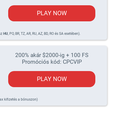
PLAY NOW
sz
HU
, PO, BR, TZ, AR, RU, AZ, BD, RO és SA esetében).
200% akár $2000-ig + 100 FS
Promóciós kód: CPCVIP
PLAY NOW
ax kifizetés a bónuszon)