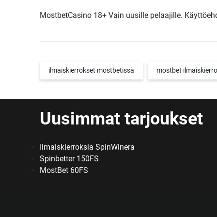
MostbetCasino 18+ Vain uusille pelaajille. Käyttöe
ilmaiskierrokset mostbetissä
mostbet ilmaiskierr
Uusimmat tarjoukset
Ilmaiskierroksia SpinWinera
Spinbetter 150FS
MostBet 60FS