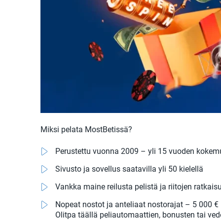
Miksi pelata MostBetissä?
Perustettu vuonna 2009 – yli 15 vuoden kokemu
Sivusto ja sovellus saatavilla yli 50 kielellä
Vankka maine reilusta pelistä ja riitojen ratkais
Nopeat nostot ja anteliaat nostorajat – 5 000 € 
Olitpa täällä peliautomaattien, bonusten tai ve