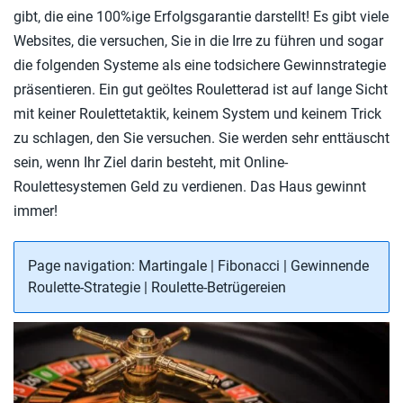
gibt, die eine 100%ige Erfolgsgarantie darstellt! Es gibt viele
Websites, die versuchen, Sie in die Irre zu führen und sogar
die folgenden Systeme als eine todsichere Gewinnstrategie
präsentieren. Ein gut geöltes Rouletterad ist auf lange Sicht
mit keiner Roulettetaktik, keinem System und keinem Trick
zu schlagen, den Sie versuchen. Sie werden sehr enttäuscht
sein, wenn Ihr Ziel darin besteht, mit Online-
Roulettesystemen Geld zu verdienen. Das Haus gewinnt
immer!
-
-
Page navigation:
Martingale
|
Fibonacci
|
Gewinnende
-
De
De
-
Roulette-Strategie
|
Roulette-Betrügereien
De
roulette
roulette
De
roulette
strategie
strategie
roulette
strategie
strategie