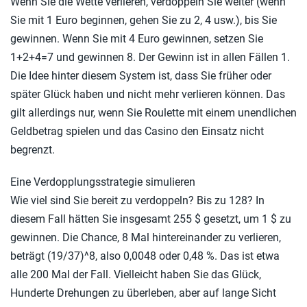
Wenn Sie die Wette verlieren, verdoppeln Sie weiter (wenn
Sie mit 1 Euro beginnen, gehen Sie zu 2, 4 usw.), bis Sie
gewinnen. Wenn Sie mit 4 Euro gewinnen, setzen Sie
1+2+4=7 und gewinnen 8. Der Gewinn ist in allen Fällen 1.
Die Idee hinter diesem System ist, dass Sie früher oder
später Glück haben und nicht mehr verlieren können. Das
gilt allerdings nur, wenn Sie Roulette mit einem unendlichen
Geldbetrag spielen und das Casino den Einsatz nicht
begrenzt.
Eine Verdopplungsstrategie simulieren
Wie viel sind Sie bereit zu verdoppeln? Bis zu 128? In
diesem Fall hätten Sie insgesamt 255 $ gesetzt, um 1 $ zu
gewinnen. Die Chance, 8 Mal hintereinander zu verlieren,
beträgt (19/37)^8, also 0,0048 oder 0,48 %. Das ist etwa
alle 200 Mal der Fall. Vielleicht haben Sie das Glück,
Hunderte Drehungen zu überleben, aber auf lange Sicht