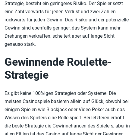
Strategie, besteht ein geringeres Risiko. Der Spieler setzt
eine Zahl vorwärts für jeden Verlust und zwei Zahlen
rückwärts für jeden Gewinn. Das Risiko und der potenzielle
Gewinn sind ebenfalls geringer, das System kann mehr
Drehungen verkraften, scheitert aber auf lange Sicht
genauso stark.
Gewinnende Roulette-
Strategie
Es gibt keine 100%igen Strategien oder Systeme! Die
meisten Casinospiele basieren allein auf Glück, obwohl bei
einigen Spielen wie Blackjack oder Video Poker auch das
Wissen des Spielers eine Rolle spielt. Bei letzteren erhöht
die beste Strategie die Gewinnchancen des Spielers, aber in
allen Fällen ist das Casino auf lange Sicht der Gewinner.