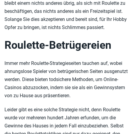
bleibt einem nichts anderes übrig, als sich mit Roulette zu
beschäftigen, das nichts anderes als ein Freizeitspiel ist.
Solange Sie dies akzeptieren und bereit sind, für Ihr Hobby
Opfer zu bringen, ist nichts Schlimmes passiert.
Roulette-Betrügereien
Immer mehr Roulette-Strategieseiten tauchen auf, wobei
ahnungslose Spieler von betrügerischen Seiten ausgenutzt
werden. Diese bieten todsichere Methoden, um Online-
Casinos abzuzocken, indem sie sie als ein Gewinnsystem
von zu Hause aus präsentieren.
Leider gibt es eine solche Strategie nicht, denn Roulette
wurde vor mehreren hundert Jahren erfunden, um die
Gewinne des Hauses in jedem Fall einzubeziehen. Selbst
die besten Roulettetaktiken sind nur dazu geeignet, den