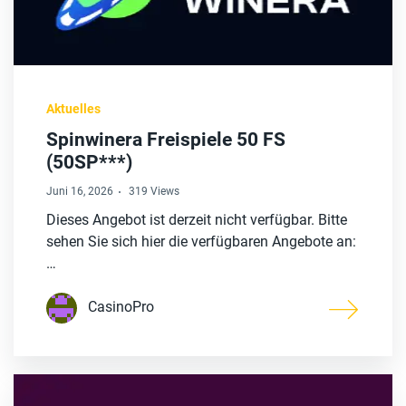
Aktuelles
Spinwinera Freispiele 50 FS
(50SP***)
Juni 16, 2026
319 Views
Dieses Angebot ist derzeit nicht verfügbar. Bitte
sehen Sie sich hier die verfügbaren Angebote an:
…
CasinoPro